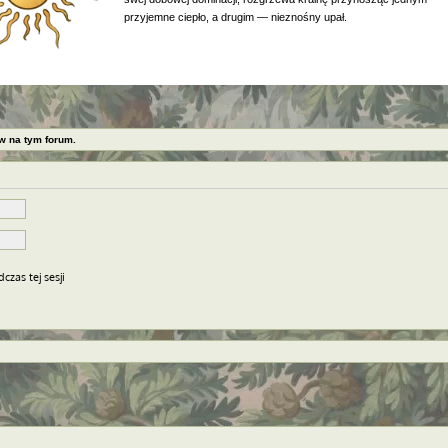
przyjemne ciepło, a drugim — nieznośny upał.
w na tym forum.
czas tej sesji