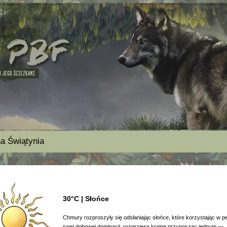
a Świątynia
30°C | Słońce
Chmury rozproszyły się odsłaniając słońce, które korzystając w pe
swej dobowej dominacji, rozgrzewa krainę przynosząc jednym —