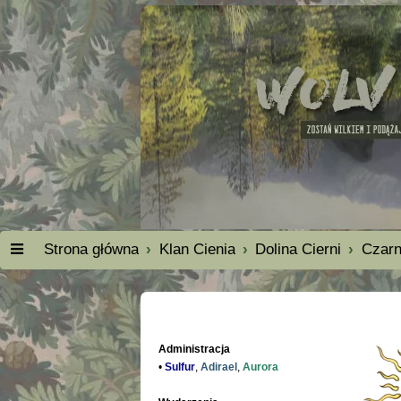
Strona główna
Klan Cienia
Dolina Cierni
Czarn
Administracja
•
Sulfur
,
Adirael
,
Aurora