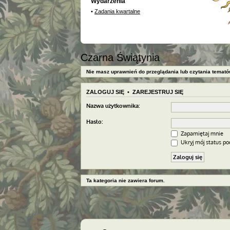
Wydarzenia
•
Zadania kwartalne
Czarna Świątynia
Nie masz uprawnień do przeglądania lub czytania temató
ZALOGUJ SIĘ
•
ZAREJESTRUJ SIĘ
Nazwa użytkownika:
Hasło:
Zapamiętaj mnie
Ukryj mój status pod
Ta kategoria nie zawiera forum.