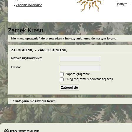
jednym — 
•
Zadania kwartalne
Zamek Kresu
Nie masz uprawnień do przeglądania lub czytania tematów na tym forum.
ZALOGUJ SIĘ
•
ZAREJESTRUJ SIĘ
Nazwa użytkownika:
Hasło:
Zapamiętaj mnie
Ukryj mój status podczas tej sesji
Ta kategoria nie zawiera forum.
KTO JEST ONLINE