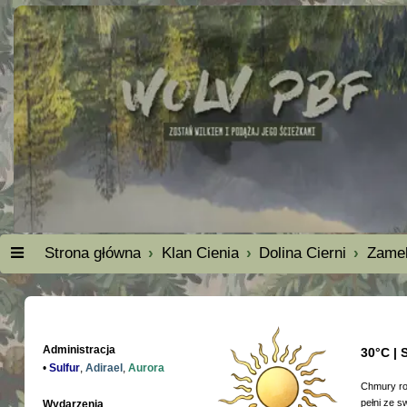
Strona główna
Klan Cienia
Dolina Cierni
Zame
Administracja
30°C | 
•
Sulfur
,
Adirael
,
Aurora
Chmury roz
pełni ze s
Wydarzenia