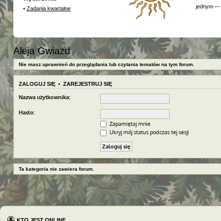
jednym — 
•
Zadania kwartalne
Aleja Gwiazd
Nie masz uprawnień do przeglądania lub czytania tematów na tym forum.
ZALOGUJ SIĘ
•
ZAREJESTRUJ SIĘ
Nazwa użytkownika:
Hasło:
Zapamiętaj mnie
Ukryj mój status podczas tej sesji
Ta kategoria nie zawiera forum.
KTO JEST ONLINE