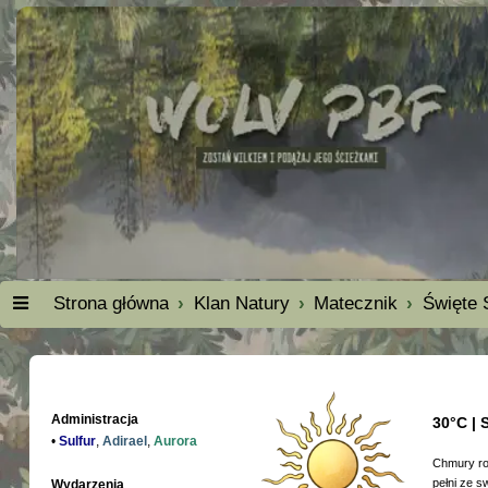
Strona główna
Klan Natury
Matecznik
Święte 
Administracja
30°C | 
•
Sulfur
,
Adirael
,
Aurora
Chmury roz
pełni ze s
Wydarzenia