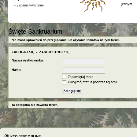
jednym — 
•
Zadania kwartalne
Święte Sanktuarium
Nie masz uprawnień do przeglądania lub czytania tematów na tym forum.
ZALOGUJ SIĘ
•
ZAREJESTRUJ SIĘ
Nazwa użytkownika:
Hasło:
Zapamiętaj mnie
Ukryj mój status podczas tej sesji
Ta kategoria nie zawiera forum.
KTO JEST ONLINE