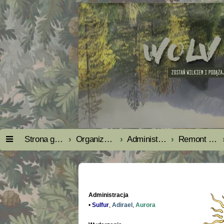
Strona główna
Organizacja
Administracja
Remont forum - obrazki
Administracja
•
Sulfur
,
Adirael
,
Aurora