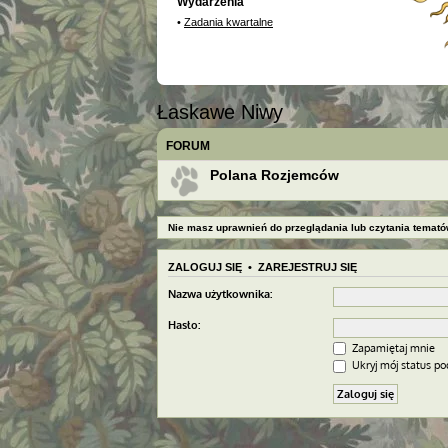
Wydarzenia
•
Zadania kwartalne
Łaskawe Niwy
FORUM
Polana Rozjemców
Nie masz uprawnień do przeglądania lub czytania temató
ZALOGUJ SIĘ
•
ZAREJESTRUJ SIĘ
Nazwa użytkownika:
Hasło:
Zapamiętaj mnie
Ukryj mój status pod