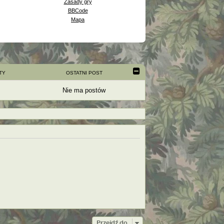
Zasady gry
BBCode
Mapa
TY
OSTATNI POST
Nie ma postów
Przejdź do