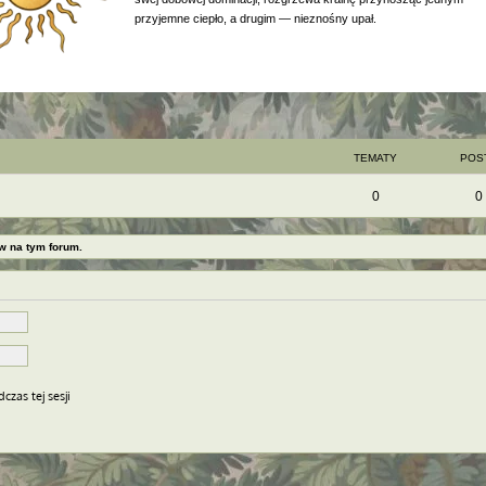
przyjemne ciepło, a drugim — nieznośny upał.
TEMATY
POS
0
0
w na tym forum.
czas tej sesji