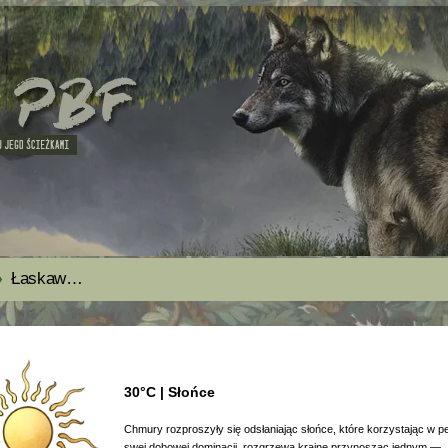
Łaskawe Niwy
30°C | Słońce
Chmury rozproszyły się odsłaniając słońce, które korzystając w pe
swej dobowej dominacji, rozgrzewa krainę przynosząc jednym —