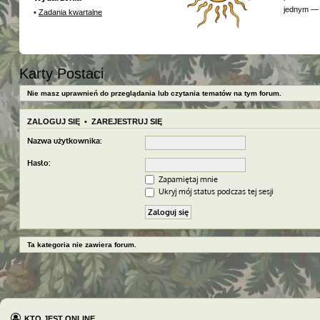
jednym — 
•
Zadania kwartalne
Karty Postaci
Nie masz uprawnień do przeglądania lub czytania tematów na tym forum.
ZALOGUJ SIĘ
•
ZAREJESTRUJ SIĘ
Nazwa użytkownika:
Hasło:
Zapamiętaj mnie
Ukryj mój status podczas tej sesji
Ta kategoria nie zawiera forum.
KTO JEST ONLINE