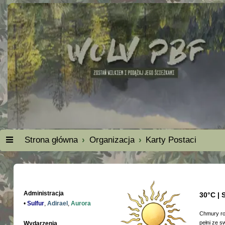
Strona główna
Organizacja
Karty Postaci
Administracja
30°C | 
•
Sulfur
,
Adirael
,
Aurora
Chmury roz
pełni ze s
Wydarzenia