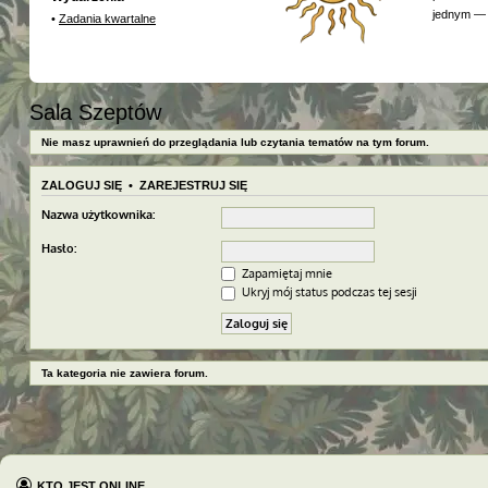
jednym — 
•
Zadania kwartalne
Sala Szeptów
Nie masz uprawnień do przeglądania lub czytania tematów na tym forum.
ZALOGUJ SIĘ
•
ZAREJESTRUJ SIĘ
Nazwa użytkownika:
Hasło:
Zapamiętaj mnie
Ukryj mój status podczas tej sesji
Ta kategoria nie zawiera forum.
KTO JEST ONLINE