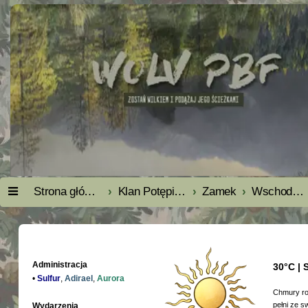
Strona główna
Klan Potępienia
Zamek
Wschodnie Skrzydło
Administracja
30°C | 
•
Sulfur
,
Adirael
,
Aurora
Chmury roz
pełni ze s
Wydarzenia