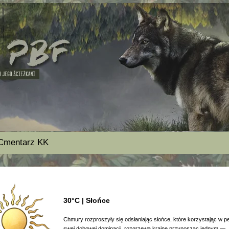
Cmentarz KK
30°C | Słońce
Chmury rozproszyły się odsłaniając słońce, które korzystając w pe
swej dobowej dominacji, rozgrzewa krainę przynosząc jednym —