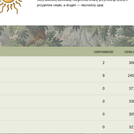
przyjemne ciepło, a drugim — nieznośny upał.
ODPOWIEDZI
ODSŁ
2
36
9
245
0
37
0
33
0
30
0
32