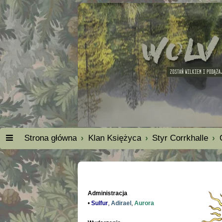
Strona główna
Klan Księżyca
Styr Corrkhalle
Administracja
•
Sulfur
,
Adirael
,
Aurora