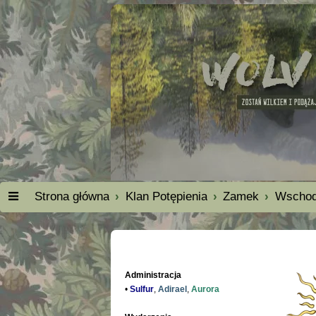
Strona główna
Klan Potępienia
Zamek
Wschod
Administracja
•
Sulfur
,
Adirael
,
Aurora