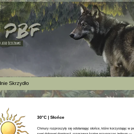
nie Skrzydło
30°C | Słońce
Chmury rozproszyły się odsłaniając słońce, które korzystając w pe
swej dobowej dominacji, rozgrzewa krainę przynosząc jednym —