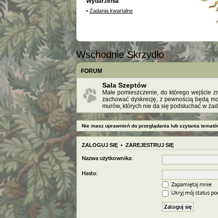
Wydarzenia
•
Zadania kwartalne
Wschodnie Skrzydło
FORUM
Sala Szeptów
Małe pomieszczenie, do którego wejście zn
zachować dyskrecję, z pewnością będą mogl
murów, których nie da się podsłuchać w ża
Nie masz uprawnień do przeglądania lub czytania temató
ZALOGUJ SIĘ
•
ZAREJESTRUJ SIĘ
Nazwa użytkownika:
Hasło:
Zapamiętaj mnie
Ukryj mój status pod