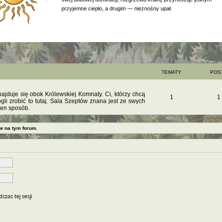
przyjemne ciepło, a drugim — nieznośny upał.
TEMATY
POS
ajduje się obok Królewskiej Komnaty. Ci, którzy chcą
1
1
i zrobić to tutaj. Sala Szeptów znana jest ze swych
den sposób.
w na tym forum.
czas tej sesji