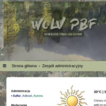
Strona główna
Zespół administracyjny
Administracja
30°C | 
•
Sulfur
,
Adirael
,
Aurora
Chmury roz
pełni ze s
Wydarzenia